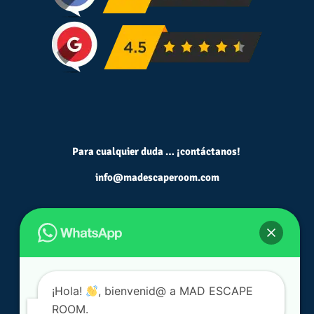
Para cualquier duda … ¡contáctanos!
info@madescaperoom.com
¡Hola!
, bienvenid@ a MAD ESCAPE
ROOM.