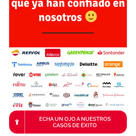
que ya han confiado en
nosotros
ECHA UN OJO A NUESTROS
CASOS DE ÉXITO