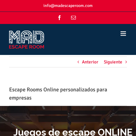
Skip
info@madescaperoom.com
to
content
Facebook
Correo
electrónico
Anterior
Siguiente
Escape Rooms Online personalizados para
empresas
Juegos de escape ONLINE