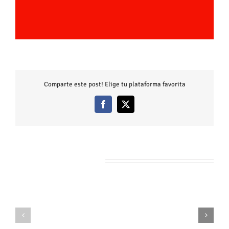
Comparte este post! Elige tu plataforma favorita
Facebook
X
Artículos relacionados
Juego
Juego
de
de
Misterio
Misterio
para
para