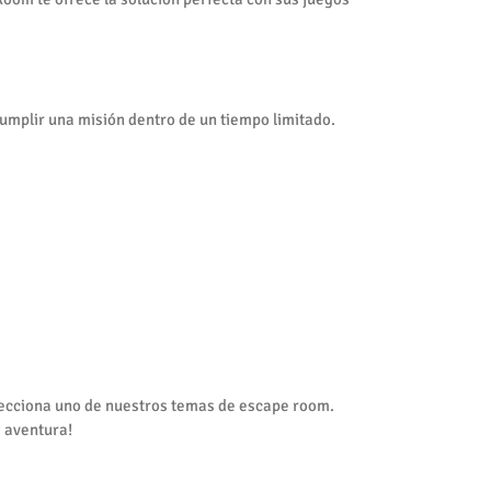
cumplir una misión dentro de un tiempo limitado.
elecciona uno de nuestros temas de escape room.
a aventura!