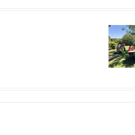
Celebra
un
Cumpleaños
Cumpleaños
infantil
Infantil
único
Celebra un cumpleaños
Único
con
único en Alcobendas con
en
Juegos
Juegos de Escape para
Alcobendas
de
niños
con
Escape
Juegos
en
de
Alcobendas
Escape