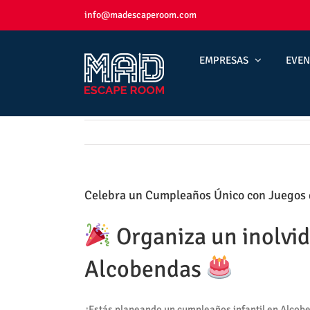
Skip
info@madescaperoom.com
to
content
EMPRESAS
EVEN
Celebra un Cumpleaños Único con Juegos 
Organiza un inolvi
Alcobendas
¿Estás planeando un cumpleaños infantil en Alcobe