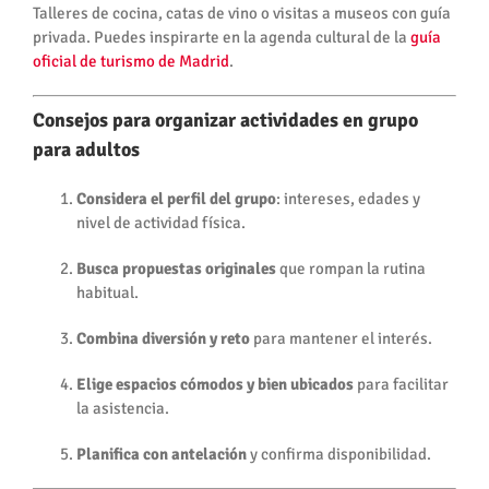
Talleres de cocina, catas de vino o visitas a museos con guía
privada. Puedes inspirarte en la agenda cultural de la
guía
oficial de turismo de Madrid
.
Consejos para organizar actividades en grupo
para adultos
Considera el perfil del grupo
: intereses, edades y
nivel de actividad física.
Busca propuestas originales
que rompan la rutina
habitual.
Combina diversión y reto
para mantener el interés.
Elige espacios cómodos y bien ubicados
para facilitar
la asistencia.
Planifica con antelación
y confirma disponibilidad.