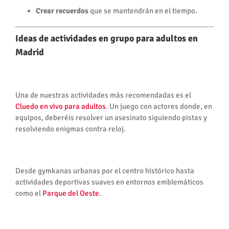
Crear recuerdos
que se mantendrán en el tiempo.
Ideas de actividades en grupo para adultos en
Madrid
Juegos de misterio y experiencias inmersivas
Una de nuestras actividades más recomendadas es el
Cluedo en vivo para adultos
. Un juego con actores donde, en
equipos, deberéis resolver un asesinato siguiendo pistas y
resolviendo enigmas contra reloj.
Planes al aire libre
Desde gymkanas urbanas por el centro histórico hasta
actividades deportivas suaves en entornos emblemáticos
como el
Parque del Oeste
.
Experiencias gastronómicas y culturales