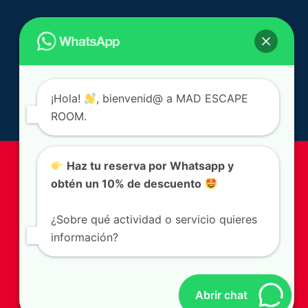
¡Hola!
, bienvenid@ a MAD ESCAPE
ROOM.
Condiciones legales
|
Escapes Rooms Madrid
|
Actividades
Haz tu reserva por Whatsapp y
de Teambuilding Madrid
|
Escapes Games Madrid
|
Juegos
obtén un 10% de descuento
de Escape en Madrid
|
Escapismo Madrid
|
Salas de
Escapismo Madrid
|
Juegos de escape hasta 50 personas
|
¿Sobre qué actividad o servicio quieres
Escape room para niños de 7, 8 y 9 años
|
Escape room para
niños de 10, 11 y 12 años
información?
|
Escape room para niños de 12, 13
y 14 años
|
Actividades originales para cumpleaños de niños
|
Juegos de escape para grupos grandes
|
Los mejores
escape rooms en Madrid
Abrir chat
Facebook
Correo