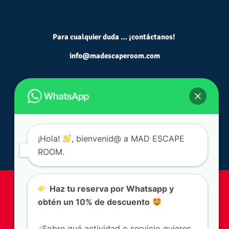
Para cualquier duda … ¡contáctanos!
info@madescaperoom.com
¡Hola!
, bienvenid@ a MAD ESCAPE
ROOM.
Condiciones legales
|
Escapes Rooms Madrid
|
Actividades
Haz tu reserva por Whatsapp y
de Teambuilding Madrid
|
Escapes Games Madrid
|
Juegos
obtén un 10% de descuento
de Escape en Madrid
|
Escapismo Madrid
|
Salas de
Escapismo Madrid
|
Juegos de escape hasta 50 personas
|
¿Sobre qué actividad o servicio quieres