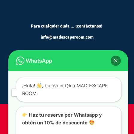
Para cualquier duda … ¡contáctanos!
info@madescaperoom.com
¡Hola!
, bienvenid@ a MAD ESCAPE
ROOM.
Condiciones legales
|
Escapes Rooms Madrid
|
Actividades
Haz tu reserva por Whatsapp y
de Teambuilding Madrid
|
Escapes Games Madrid
|
Juegos
obtén un 10% de descuento
de Escape en Madrid
|
Escapismo Madrid
|
Salas de
Escapismo Madrid
|
Juegos de escape hasta 50 personas
|