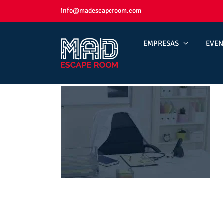
Skip
info@madescaperoom.com
to
content
EMPRESAS
EVEN