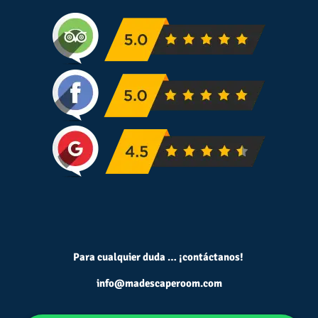
Para cualquier duda … ¡contáctanos!
info@madescaperoom.com