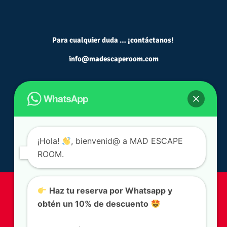
Para cualquier duda … ¡contáctanos!
info@madescaperoom.com
¡Hola!
, bienvenid@ a MAD ESCAPE
ROOM.
Condiciones legales
|
Escapes Rooms Madrid
|
Actividades
Haz tu reserva por Whatsapp y
de Teambuilding Madrid
|
Escapes Games Madrid
|
Juegos
obtén un 10% de descuento
de Escape en Madrid
|
Escapismo Madrid
|
Salas de
Escapismo Madrid
|
Juegos de escape hasta 50 personas
|