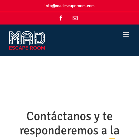
Skip
info@madescaperoom.com
to
content
Facebook
Correo
electrónico
Contáctanos y te
responderemos a la