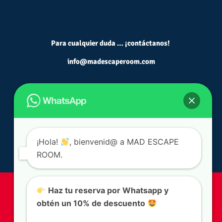
Para cualquier duda … ¡contáctanos!
info@madescaperoom.com
¡Hola!
, bienvenid@ a MAD ESCAPE
ROOM.
Condiciones legales
|
Escapes Rooms Madrid
|
Actividades
Haz tu reserva por Whatsapp y
de Teambuilding Madrid
|
Escapes Games Madrid
|
Juegos
obtén un 10% de descuento
de Escape en Madrid
|
Escapismo Madrid
|
Salas de
Escapismo Madrid
|
Juegos de escape hasta 50 personas
|