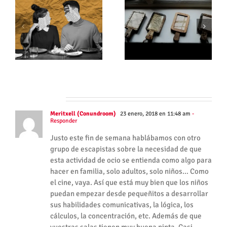
Cluedo para empresa
Actividad de team
id
de 50 personas en
building de misterio en
Madrid
inglés en Madrid
2 Comments
Meritxell (Conundroom)
23 enero, 2018 en 11:48 am
-
Responder
Justo este fin de semana hablábamos con otro
grupo de escapistas sobre la necesidad de que
esta actividad de ocio se entienda como algo para
hacer en familia, solo adultos, solo niños… Como
el cine, vaya. Así que está muy bien que los niños
puedan empezar desde pequeñitos a desarrollar
sus habilidades comunicativas, la lógica, los
cálculos, la concentración, etc. Además de que