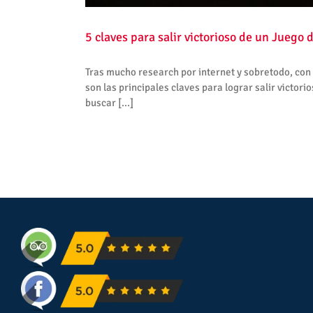
5 claves para salir victorioso de un Juego 
Tras mucho research por internet y sobretodo, con 
son las principales claves para lograr salir victor
buscar [...]