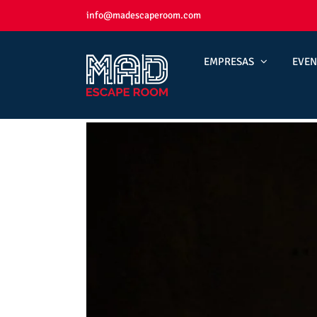
Skip
info@madescaperoom.com
to
content
EMPRESAS
EVEN