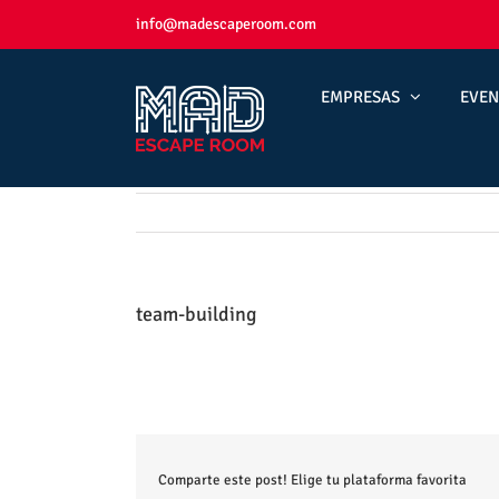
Skip
info@madescaperoom.com
to
content
EMPRESAS
EVEN
team-building
Comparte este post! Elige tu plataforma favorita