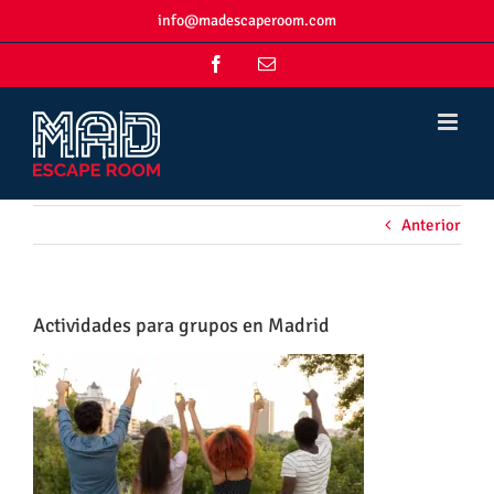
Skip
info@madescaperoom.com
to
content
Facebook
Correo
electrónico
Anterior
Actividades para grupos en Madrid