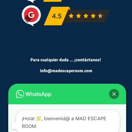
Para cualquier duda … ¡contáctanos!
info@madescaperoom.com
¡Hola!
, bienvenid@ a MAD ESCAPE
ROOM.