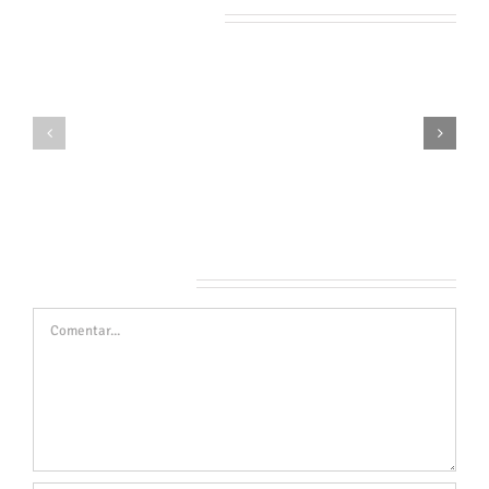
Artículos relacionados
Juego
Juego
de
de
Misterio
Misterio
para
para
Grupos:
Grupos:
Ideal
Ideal
para
para
Eventos
Eventos
Deja tu comentario
Comentar