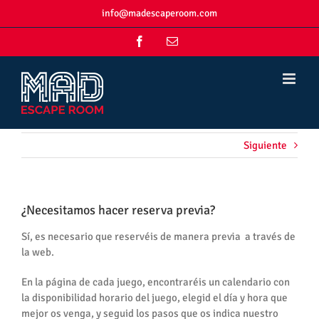
Skip
info@madescaperoom.com
to
content
Facebook
Correo
electrónico
Siguiente
¿Necesitamos hacer reserva previa?
Sí, es necesario que reservéis de manera previa a través de
la web.
En la página de cada juego, encontraréis un calendario con
la disponibilidad horario del juego, elegid el día y hora que
mejor os venga, y seguid los pasos que os indica nuestro