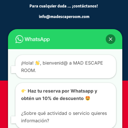
Para cualquier duda … ¡contáctanos!
info@madescaperoom.com
¡Hola!
, bienvenid@ a MAD ESCAPE
ROOM.
Condiciones legales
|
Escapes Rooms Madrid
|
Actividades
Haz tu reserva por Whatsapp y
de Teambuilding Madrid
|
Escapes Games Madrid
|
Juegos
obtén un 10% de descuento
de Escape en Madrid
|
Escapismo Madrid
|
Salas de
Escapismo Madrid
|
Juegos de escape hasta 50 personas
|
¿Sobre qué actividad o servicio quieres
Escape room para niños de 7, 8 y 9 años
|
Escape room para
información?
niños de 10, 11 y 12 años
|
Escape room para niños de 12, 13
y 14 años
|
Actividades originales para cumpleaños de niños