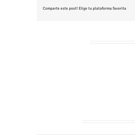
Comparte este post! Elige tu plataforma favorita
Artículos relacionados
Juego
de
Misterio
para
Grupos:
Ideal
para
Eventos
Deja tu comentario