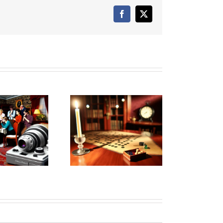
Facebook
X
Cluedo en Vivo: La
periencia Definitiva
para Grupos